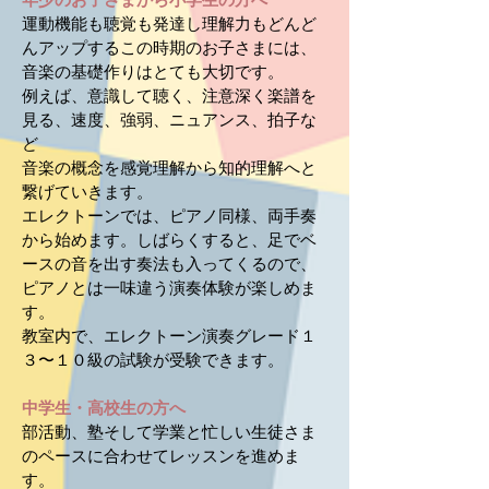
運動機能も聴覚も発達し理解力もどんど
んアップするこの時期のお子さまには、
音楽の基礎作りはとても大切です。
例えば、意識して聴く、
注意深く楽譜を
見る、速度、強弱、ニュアンス、拍子な
ど
音楽の概念を感覚理解から知的理解へと
繋げていきます。
エレクトーンでは、ピアノ同様、両手奏
から始めます。しばらくすると、
足でベ
ースの音を出す奏法も入ってくるので、
ピアノとは一味違う演奏体験が楽しめま
す。
​教室内で、エレクトーン演奏グレード１
３〜１０級の試験が受験できます。
中学生・高校生の方へ
部活動、塾そして学業と忙しい生徒さま
のペースに合わせてレッスンを進めま
す。